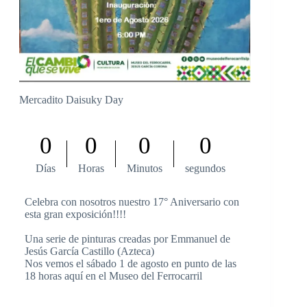
Mercadito Daisuky Day
0
0
0
0
Clases de
2
Días
Horas
Minutos
segundos
Días
Celebra con nosotros nuestro 17° Aniversario con
esta gran exposición!!!!
Conocer c
Una serie de pinturas creadas por Emmanuel de
cine mexi
Jesús García Castillo (Azteca)
través de
Nos vemos el sábado 1 de agosto en punto de las
la grande
18 horas aquí en el Museo del Ferrocarril
colecció